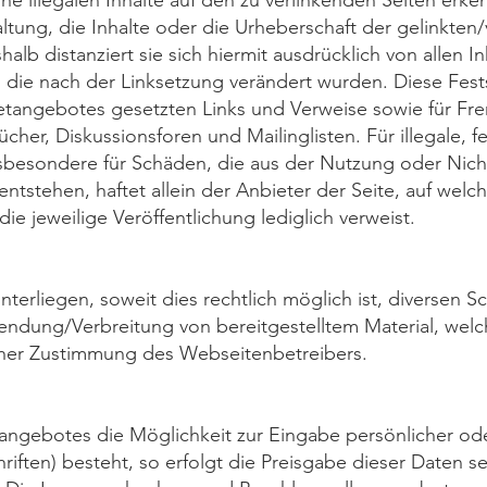
ne illegalen Inhalte auf den zu verlinkenden Seiten erke
ltung, die Inhalte oder die Urheberschaft der gelinkten/
halb distanziert sie sich hiermit ausdrücklich von allen In
 die nach der Linksetzung verändert wurden. Diese Festste
etangebotes gesetzten Links und Verweise sowie für Fr
cher, Diskussionsforen und Mailinglisten. Für illegale, f
nsbesondere für Schäden, die aus der Nutzung oder Nich
tstehen, haftet allein der Anbieter der Seite, auf welc
die jeweilige Veröffentlichung lediglich verweist.
nterliegen, soweit dies rechtlich möglich ist, diversen 
endung/Verbreitung von bereitgestelltem Material, welc
licher Zustimmung des Webseitenbetreibers.
tangebotes die Möglichkeit zur Eingabe persönlicher ode
iften) besteht, so erfolgt die Preisgabe dieser Daten se