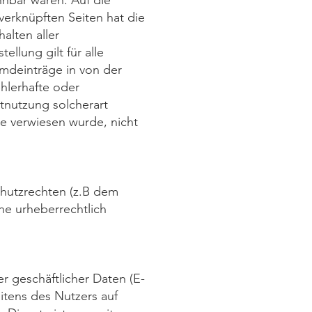
nnbar waren. Auf die
verknüpften Seiten hat die
halten aller
llung gilt für alle
emdeinträge in von der
ehlerhafte oder
tnutzung solcherart
he verwiesen wurde, nicht
Schutzrechten (z.B dem
he urheberrechtlich
r geschäftlicher Daten (E-
itens des Nutzers auf