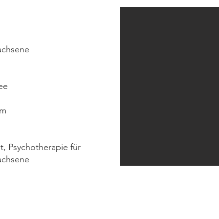
achsene
ee
om
at, Psychotherapie für
achsene